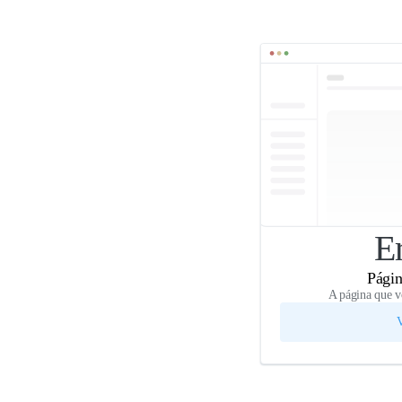
E
Págin
A página que v
V