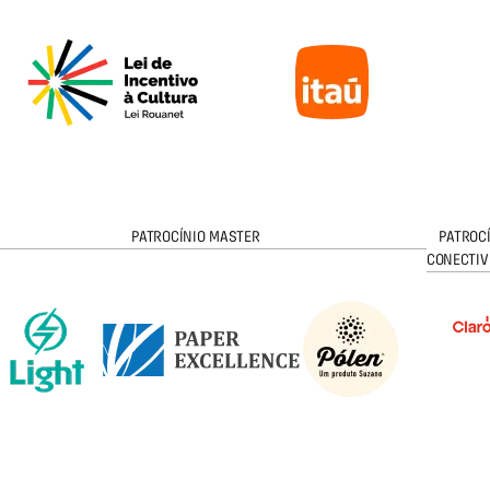
PATROCÍNIO MASTER
PATROC
CONECTIV