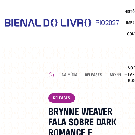
HISTÓ
IMPR
CON
VOL
PAR
NA MÍDIA
RELEASES
BRYNNE
BLO
WEAVER
FALA
SOBRE
RELEASES
DARK
BRYNNE WEAVER
ROMANCE
E
FALA SOBRE DARK
ADAPTAÇÃO
ROMANCE E
PARA O