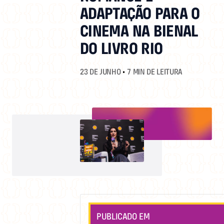
CINEMA
ADAPTAÇÃO PARA O
NA
CINEMA NA BIENAL
BIENAL
DO
DO LIVRO RIO
LIVRO
RIO
23 DE JUNHO
•
7 MIN DE LEITURA
PUBLICADO EM