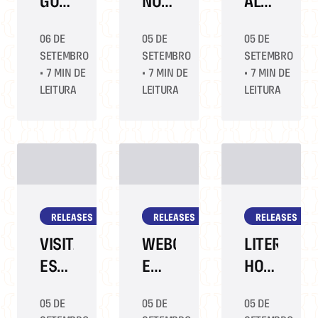
GUIMARÃES,
NO
ALLEY:
MARISA
PALCO
QUADRINIS
06 DE
05 DE
05 DE
ORTH
RECEBE
INDEPEND
SETEMBRO
SETEMBRO
SETEMBRO
E
'VERA
GANHAM
•
7 MIN DE
•
7 MIN DE
•
7 MIN DE
PEQUENA
HOLTZ
ESPAÇO
LEITURA
LEITURA
LEITURA
LO:
&
NA
MULHERES
FICÇÕES'
BIENAL
E O
DO
HUMOR
LIVRO
40
RELEASES
RELEASES
RELEASES
ANOS
VISITAÇÃO
WEBCOMICS
LITERATUR
ESCOLAR:
E
HOT
MUITAS
QUADRINHOS
EM
05 DE
05 DE
05 DE
HISTÓRIAS
ON-
PAUTA