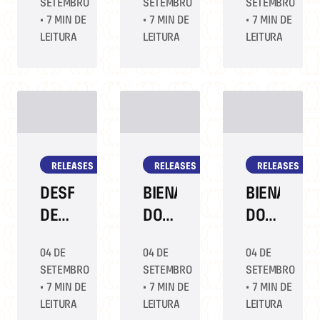
SETEMBRO
SETEMBRO
SETEMBRO
PARA
LINE
NA
•
7 MIN DE
•
7 MIN DE
•
7 MIN DE
CONTAR
GANHAM
21ª
LEITURA
LEITURA
LEITURA
SOBRE
PÁGINAS
BIENAL
A
DE
DO
PRIMEIRA
LIVROS
LIVRO
VEZ
E
RIO
NA
DISCUTEM
RELEASES
RELEASES
RELEASES
BIENAL
POLÍTICA,
RACISMO
DESFILE
BIENAL
BIENAL
E
DE
DO
DO
EDUCAÇÃO
FANTASIAS,
LIVRO
LIVRO
04 DE
04 DE
04 DE
COM
RIO
RIO
SETEMBRO
SETEMBRO
SETEMBRO
CASSANDRA
DEBATE
RECEBERÁ
•
7 MIN DE
•
7 MIN DE
•
7 MIN DE
CLARE
OS
MAIS
LEITURA
LEITURA
LEITURA