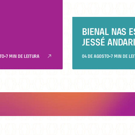
RES JESSÉ
ILHO, ELIANA
 CRUZ E
BIENAL NAS 
ÃO RIBEIRO
JESSÉ ANDARI
ESTEVÃO RIBE
TO
•
7 MIN DE LEITURA
04 DE AGOSTO
•
7 MIN DE LE