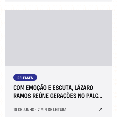
RELEASES
COM EMOÇÃO E ESCUTA, LÁZARO
RAMOS REÚNE GERAÇÕES NO PALCO
APOTEOSE SHELL DA BIENAL DO
16 DE JUNHO
•
7 MIN DE LEITURA
LIVRO RIO 2025