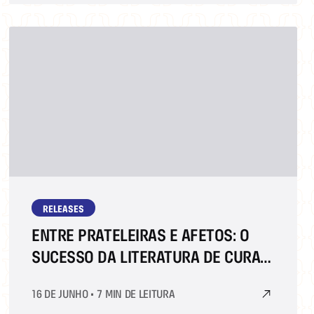
RELEASES
ENTRE PRATELEIRAS E AFETOS: O
SUCESSO DA LITERATURA DE CURA
DE KIM HO-YEON NA BIENAL DO
16 DE JUNHO
•
7 MIN DE LEITURA
LIVRO RIO