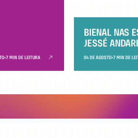
RES JESSÉ
ILHO, ELIANA
 CRUZ E
BIENAL NAS 
ÃO RIBEIRO
JESSÉ ANDARI
ESTEVÃO RIBE
TO
•
7 MIN DE LEITURA
04 DE AGOSTO
•
7 MIN DE LE